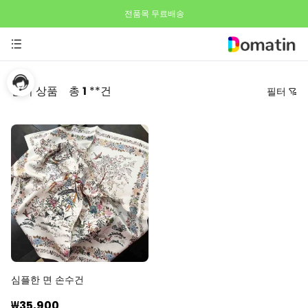
전품목 무료배송
인기 상품
총
1
**건
필터
가격
추천순
낮은 가격순
높은 가격순
최신순
역순
심플한 면 손수건
₩35,900