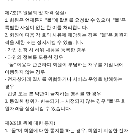
제
조
회원탈퇴 및 자격 상실
7
(
)
회원은 언제든지
몰
에 탈퇴를 요청할 수 있으며
몰
은
1.
"
"
, "
"
특별한 사정이 없는 한 이를 처리합니다
.
회원이 다음 각 호의 사유에 해당하는 경우
몰
은 회원자
2.
, "
"
격을 제한 또는 정지시킬 수 있습니다
.
가입 신청 시 허위 내용을 등록한 경우
-
타인의 정보를 도용한 경우
-
몰
이용과 관련하여 회원이 부담하는 채무를 기일 내에
- "
"
이행하지 않는 경우
전자상거래 질서를 위협하거나 서비스 운영을 방해하는
-
경우
법령 또는 본 약관이 금지하는 행위를 한 경우
-
동일한 행위가 반복되거나 시정되지 않는 경우
몰
은 회
3.
"
"
원자격을 상실시킬 수 있습니다
.
제
조
회원에 대한 통지
8
(
)
몰
이 회원에 대한 통지를 하는 경우
회원이 지정한 전자
1. "
"
,