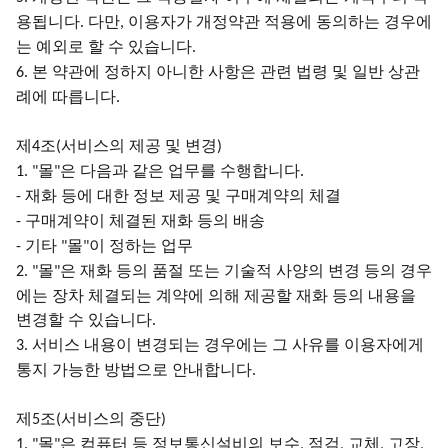
용됩니다
다만
이용자가 개정약관 적용에 동의하는 경우에
.
,
는 예외로 할 수 있습니다
.
본 약관에 정하지 아니한 사항은 관련 법령 및 일반 상관
6.
례에 따릅니다
.
제
조
서비스의 제공 및 변경
4
(
)
몰
은 다음과 같은 업무를 수행합니다
1. "
"
.
재화 등에 대한 정보 제공 및 구매계약의 체결
-
구매계약이 체결된 재화 등의 배송
-
기타
몰
이 정하는 업무
-
"
"
몰
은 재화 등의 품절 또는 기술적 사양의 변경 등의 경우
2. "
"
에는 장차 체결되는 계약에 의해 제공할 재화 등의 내용을
변경할 수 있습니다
.
서비스 내용이 변경되는 경우에는 그 사유를 이용자에게
3.
통지 가능한 방법으로 안내합니다
.
제
조
서비스의 중단
5
(
)
몰
은 컴퓨터 등 정보통신설비의 보수
점검
교체
고장
1. "
"
,
,
,
,