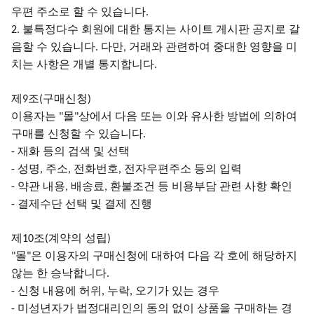
우편 주소로 할 수 있습니다
.
불특정다수 회원에 대한 통지는 사이트 게시판 공지로 갈
2.
음할 수 있습니다
다만
거래와 관련하여 중대한 영향을 미
.
,
치는 사항은 개별 통지합니다
.
제
조
구매신청
9
(
)
이용자는
몰
상에서 다음 또는 이와 유사한 방법에 의하여
"
"
구매를 신청할 수 있습니다
.
재화 등의 검색 및 선택
-
성명
주소
전화번호
전자우편주소 등의 입력
-
,
,
,
약관 내용
배송료
환불조건 등 비용부담 관련 사항 확인
-
,
,
결제수단 선택 및 결제 진행
-
제
조
계약의 성립
10
(
)
몰
은 이용자의 구매신청에 대하여 다음 각 호에 해당하지
"
"
않는 한 승낙합니다
.
신청 내용에 허위
누락
오기가 있는 경우
-
,
,
미성년자가 법정대리인의 동의 없이 상품을 구매하는 경
-