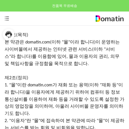
전품목 무료배송
제
조
목적
1
(
)
본
약관은
이하
몰
이라 합니다
이 운영하는
domatin.com(
"
"
)
사이버몰에서 제공하는 인터넷 관련 서비스
이하
서비
(
"
스
라 합니다
를 이용함에 있어
몰과 이용자의 권리
의무
"
)
,
,
및 책임사항을 규정함을 목적으로 합니다
.
제
조
정의
2
(
)
몰
이란
가 재화 또는 용역
이하
재화 등
이
1. "
"
domatin.com
(
"
"
라 합니다
을 이용자에게 제공하기 위하여 컴퓨터 등 정보
)
통신설비를 이용하여 재화 등을 거래할 수 있도록 설정한 가
상의 영업장을 의미하며
아울러 사이버몰 운영자를 의미하
,
기도 합니다
.
이용자
란
몰
에 접속하여 본 약관에 따라
몰
이 제공하
2. "
"
"
"
"
"
는 서비스를 받는 회원 및 비회원을 말합니다
.