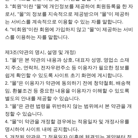
회원
이란
몰
에 개인정보를 제공하여 회원등록을 한 자
3. "
"
"
"
로서
몰
의 정보를 지속적으로 제공받으며
몰
이 제공하
, "
"
"
"
는 서비스를 계속적으로 이용할 수 있는 자를 말합니다
.
비회원
이란 회원에 가입하지 않고
몰
이 제공하는 서비
4. "
"
"
"
스를 이용하는 자를 말합니다
.
제
조
약관의 명시
설명 및 개정
3
(
,
)
몰
은 본 약관의 내용과 상호
대표자 성명
영업소 소재
1. "
"
,
,
지 주소
연락처
전자우편주소 등 이용자가 필요한 정보를
,
,
쉽게 확인할 수 있도록 사이트 초기 화면에 게시합니다
.
몰
은 이용자가 약관에 동의하기 전에 청약철회
배송책
2. "
"
,
임
환불조건 등 중요한 내용을 이용자가 이해할 수 있도록
,
별도의 안내를 제공할 수 있습니다
.
몰
은 관련 법령을 위반하지 않는 범위에서 본 약관을 개
3. "
"
정할 수 있습니다
.
몰
이 약관을 개정할 경우에는 적용일자 및 개정사유를
4. "
"
명시하여 사이트 내에 공지합니다
.
개정된 약관은 그 적용일자 이후에 체결되는 계약부터 적
5.